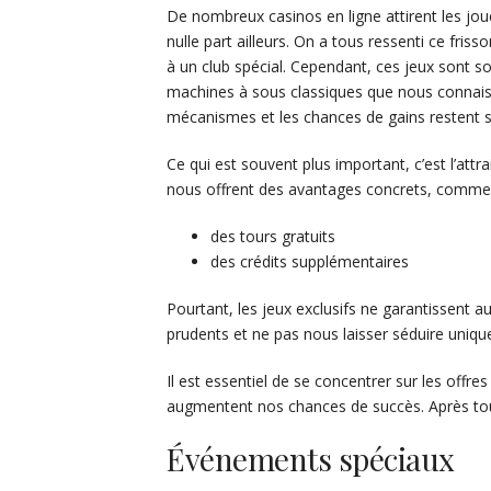
De nombreux casinos en ligne attirent les jo
nulle part ailleurs. On a tous ressenti ce fr
à un club spécial. Cependant, ces jeux sont so
machines à sous classiques que nous connaiss
mécanismes et les chances de gains restent si
Ce qui est souvent plus important, c’est l’attr
nous offrent des avantages concrets, comme
des tours gratuits
des crédits supplémentaires
Pourtant, les jeux exclusifs ne garantissent 
prudents et ne pas nous laisser séduire unique
Il est essentiel de se concentrer sur les offres
augmentent nos chances de succès. Après tout
Événements spéciaux