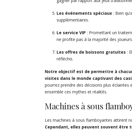
gagner par rapport aux jeux traditionnel
Les événements spéciaux
: Bien qu’
supplémentaires.
Le service VIP
: Promettant un traiteme
ne profite pas à la majorité des joueurs
Les offres de boissons gratuites
: E
réfléchis.
Notre objectif est de permettre à chacun
visites dans le monde captivant des casi
pourrez prendre des décisions plus éclairées 
ensemble ces mythes et réalités.
Machines à sous flambo
Les machines à sous flamboyantes attirent not
Cependant, elles peuvent souvent être 