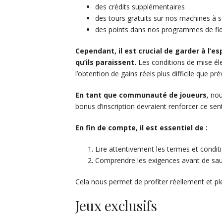
des crédits supplémentaires
des tours gratuits sur nos machines à 
des points dans nos programmes de fid
Cependant, il est crucial de garder à l’
qu’ils paraissent.
Les conditions de mise éle
l’obtention de gains réels plus difficile que pré
En tant que communauté de joueurs
, no
bonus d’inscription devraient renforcer ce sent
En fin de compte, il est essentiel de :
Lire attentivement les termes et condit
Comprendre les exigences avant de saut
Cela nous permet de profiter réellement et pl
Jeux exclusifs