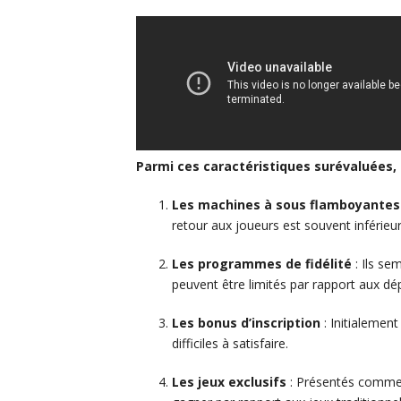
Parmi ces caractéristiques surévaluées, 
Les machines à sous flamboyantes
retour aux joueurs est souvent inférieur
Les programmes de fidélité
: Ils se
peuvent être limités par rapport aux dé
Les bonus d’inscription
: Initialement
difficiles à satisfaire.
Les jeux exclusifs
: Présentés comme u