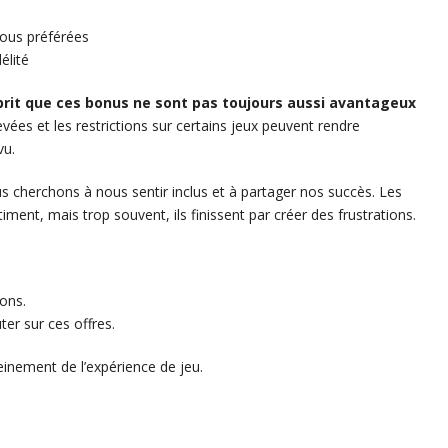
sous préférées
élité
esprit que ces bonus ne sont pas toujours aussi avantageux
vées et les restrictions sur certains jeux peuvent rendre
vu.
us cherchons à nous sentir inclus et à partager nos succès. Les
iment, mais trop souvent, ils finissent par créer des frustrations.
ions.
er sur ces offres.
einement de l’expérience de jeu.