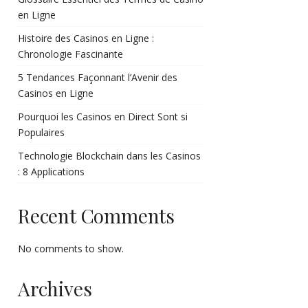
en Ligne
Histoire des Casinos en Ligne :
Chronologie Fascinante
5 Tendances Façonnant l’Avenir des
Casinos en Ligne
Pourquoi les Casinos en Direct Sont si
Populaires
Technologie Blockchain dans les Casinos
: 8 Applications
Recent Comments
No comments to show.
Archives