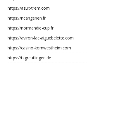
https://azurxtrem.com
https://ncangerien.fr
https://normandie-cup.fr
https://aviron-lac-aiguebelette.com
https://casino-kornwestheim.com
https://tsgreutlingen.de