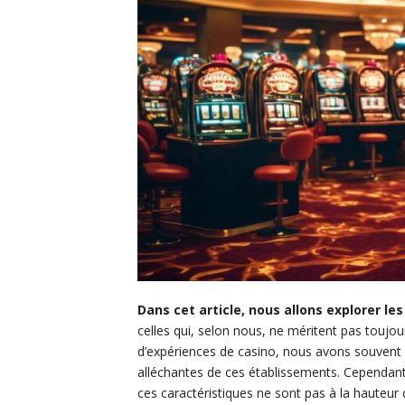
Dans cet article, nous allons explorer le
celles qui, selon nous, ne méritent pas toujour
d’expériences de casino, nous avons souvent ét
alléchantes de ces établissements. Cependant,
ces caractéristiques ne sont pas à la hauteur 