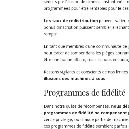
séduits par l’illusion de richesse instantanée,
programmées pour être rentables pour le cas
Les taux de redistribution
peuvent varier, 
bonus d’inscription puissent sembler alléchant
remplir.
En tant que membres d’une communauté de jo
pour éviter de tomber dans les pièges couran
être une bonne affaire, mais ils nous encoura
Restons vigilants et conscients de nos limites
illusions des machines à sous.
Programmes de fidélité
Dans notre quête de récompenses,
nous déc
programmes de fidélité ne compensent 
cercle privilégié, où chaque partie de machi
ces programmes de fidélité semblent parfois