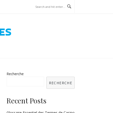
OM – SPORTS
Recherche
RECHERCHE
Recent Posts
Glossaire Essentiel des Termes de Casino