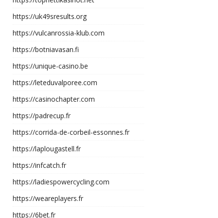
https://uk49sresults.org
https://vulcanrossia-klub.com
https://botniavasan.fi
https://unique-casino.be
https://leteduvalporee.com
https://casinochapter.com
https://padrecup.fr
https://corrida-de-corbeil-essonnes.fr
https://laplougastell.fr
https://infcatch.fr
https://ladiespowercycling.com
https://weareplayers.fr
https://6bet.fr