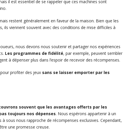
 mais il est essentiel de se rappeler que ces machines sont
ino.
mais restent généralement en faveur de la maison. Bien que les
s, ils viennent souvent avec des conditions de mise difficiles à
ueurs, nous devons nous soutenir et partager nos expériences
ts.
Les programmes de fidélité
, par exemple, peuvent sembler
gent à dépenser plus dans l’espoir de recevoir des récompenses.
 pour profiter des jeux
sans se laisser emporter par les
ouvrons souvent que les avantages offerts par les
pas toujours nos dépenses
. Nous espérons appartenir à un
nes à sous nous rapproche de récompenses exclusives. Cependant,
 être une promesse creuse.