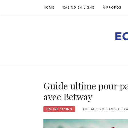
Skip
HOME
CASINO EN LIGNE
À PROPOS
to
content
ECURIES 
Guide ultime pour pa
avec Betway
THIBAUT ROLLAND-ALEX
ONLINE CASINO