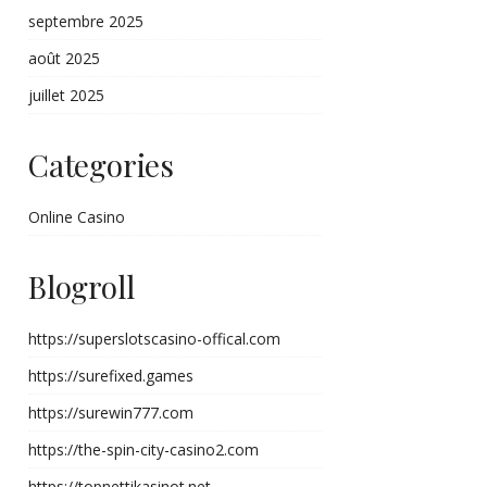
septembre 2025
août 2025
juillet 2025
Categories
Online Casino
Blogroll
https://superslotscasino-offical.com
https://surefixed.games
https://surewin777.com
https://the-spin-city-casino2.com
https://topnettikasinot.net