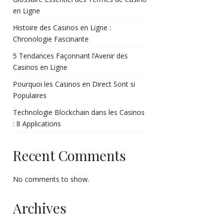
en Ligne
Histoire des Casinos en Ligne :
Chronologie Fascinante
5 Tendances Façonnant l’Avenir des
Casinos en Ligne
Pourquoi les Casinos en Direct Sont si
Populaires
Technologie Blockchain dans les Casinos
: 8 Applications
Recent Comments
No comments to show.
Archives