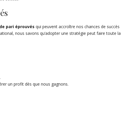
vés
de pari éprouvés
qui peuvent accroître nos chances de succès
tional, nous savons qu’adopter une stratégie peut faire toute la
.
érer un profit dès que nous gagnons.