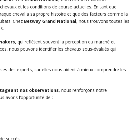
hevaux et les conditions de course actuelles. En tant que
que cheval a sa propre histoire et que des facteurs comme la
ultats. Chez
Betway Grand National
, nous trouvons toutes les
s.
makers
, qui reflètent souvent la perception du marché et
nces, nous pouvons identifier les chevaux sous-évalués qui
lyses des experts, car elles nous aident à mieux comprendre les
rtageant nos observations
, nous renforçons notre
 avons l’opportunité de :
de succès.