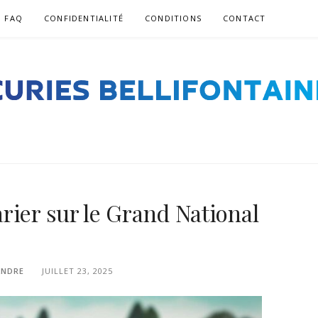
FAQ
CONFIDENTIALITÉ
CONDITIONS
CONTACT
BELLIFONTAINES.C
BETTING
rier sur le Grand National
ANDRE
JUILLET 23, 2025