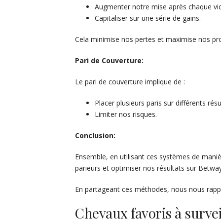
Augmenter notre mise après chaque vic
Capitaliser sur une série de gains.
Cela minimise nos pertes et maximise nos prof
Pari de Couverture:
Le pari de couverture implique de :
Placer plusieurs paris sur différents résu
Limiter nos risques.
Conclusion:
Ensemble, en utilisant ces systèmes de mani
parieurs et optimiser nos résultats sur Betwa
En partageant ces méthodes, nous nous rapp
Chevaux favoris à survei