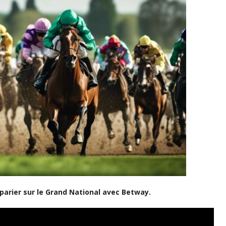
parier sur le Grand National avec Betway.