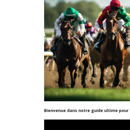
Bienvenue dans notre guide ultime pour 