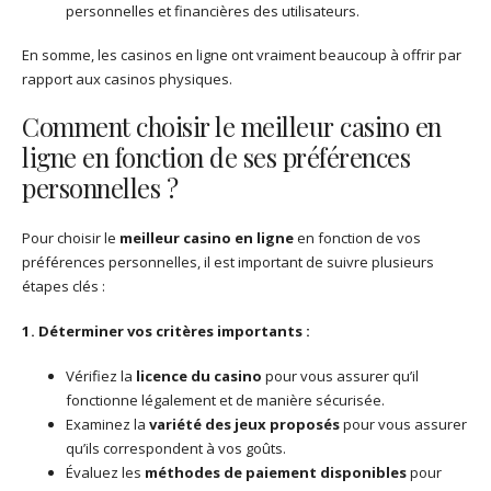
personnelles et financières des utilisateurs.
En somme, les casinos en ligne ont vraiment beaucoup à offrir par
rapport aux casinos physiques.
Comment choisir le meilleur casino en
ligne en fonction de ses préférences
personnelles ?
Pour choisir le
meilleur casino en ligne
en fonction de vos
préférences personnelles, il est important de suivre plusieurs
étapes clés :
1. Déterminer vos critères importants :
Vérifiez la
licence du casino
pour vous assurer qu’il
fonctionne légalement et de manière sécurisée.
Examinez la
variété des jeux proposés
pour vous assurer
qu’ils correspondent à vos goûts.
Évaluez les
méthodes de paiement disponibles
pour