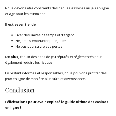
Nous devons être conscients des risques associés au jeu en ligne
et agir pour les minimiser.
Il est essentiel de :
Fixer des limites de temps et d’argent
Ne jamais emprunter pour jouer
Ne pas poursuivre ses pertes
De plus,
choisir des sites de jeu réputés et réglementés peut
également réduire les risques.
En restant informés et responsables, nous pouvons profiter des
jeux en ligne de manière plus sûre et divertissante.
Conclusion
Félicitations pour avoir exploré le guide ultime des casinos
en ligne !