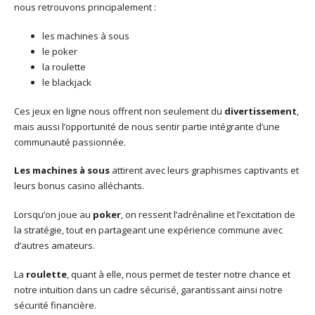
nous retrouvons principalement :
les machines à sous
le poker
la roulette
le blackjack
Ces jeux en ligne nous offrent non seulement du
divertissement
,
mais aussi l’opportunité de nous sentir partie intégrante d’une
communauté passionnée.
Les machines à sous
attirent avec leurs graphismes captivants et
leurs bonus casino alléchants.
Lorsqu’on joue au
poker
, on ressent l’adrénaline et l’excitation de
la stratégie, tout en partageant une expérience commune avec
d’autres amateurs.
La
roulette
, quant à elle, nous permet de tester notre chance et
notre intuition dans un cadre sécurisé, garantissant ainsi notre
sécurité financière.