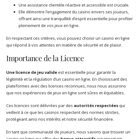
Une assistance clientèle réactive et accessible est cruciale.
Elle démontre l’engagement du casino envers ses joueurs,
offrant ainsi une tranquillité d’esprit essentielle pour profiter
pleinement de vos jeux en ligne.
En respectant ces critères, vous pouvez choisir un casino en ligne
qui répond à vos attentes en matière de sécurité et de plaisir.
Importance de la Licence
Une licence de jeu valide
est essentielle pour garantir la
légitimité et la régulation d’un casino en ligne. En choisissant des
plateformes avec des licences reconnues, nous nous assurons
que nos expériences de jeux en ligne sont sûres et équitables.
Ces licences sont délivrées par des
autorités respectées
qui
veillent à ce que les casinos respectent des normes strictes,
protégeant ainsi nos intérêts et notre sécurité financière.
En tant que communauté de joueurs, nous savons que trouver un
casino en ligne qui offre des
bonus attractifs
est important.