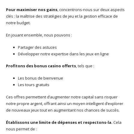
Pour maximiser nos gains
, concentrons-nous sur deux aspects
clés : la maîtrise des stratégies de jeu et la gestion efficace de
notre budget.
En jouant ensemble, nous pouvons :
Partager des astuces
Développer notre expertise dans les jeux en ligne
Profitons des bonus casino offerts
, tels que :
Les bonus de bienvenue
Les tours gratuits
Ces offres permettent d’augmenter notre capital sans risquer
notre propre argent, offrant ainsi un moyen intelligent d’explorer
de nouveaux jeux tout en augmentant nos chances de succès.
Établissons une limite de dépenses et respectons-la.
Cela
nous permet de :