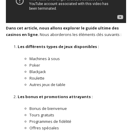
Dans cet article, nous allons explorer le guide ultime des
casinos en ligne.
Nous aborderons les éléments clés suivants :
Les différents types de jeux disponibles :
Machines à sous
Poker
Blackjack
Roulette
Autres jeux de table
Les bonus et promotions attrayants :
Bonus de bienvenue
Tours gratuits
Programmes de fidélité
Offres spéciales