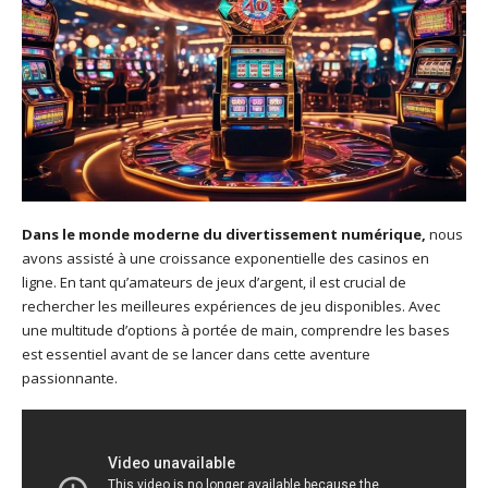
Dans le monde moderne du divertissement numérique,
nous
avons assisté à une croissance exponentielle des casinos en
ligne. En tant qu’amateurs de jeux d’argent, il est crucial de
rechercher les meilleures expériences de jeu disponibles. Avec
une multitude d’options à portée de main, comprendre les bases
est essentiel avant de se lancer dans cette aventure
passionnante.